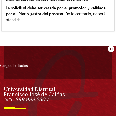
La
solicitud debe ser creada por el promotor
y
validada
por el líder o gestor del proceso
. De lo contrario, no será
atendida.
Información
Pa
pie
Cargando aliados...
de
Universidad Distrital
página
Francisco José de Caldas
Información
NIT. 899.999.230.7