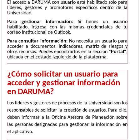
0
El acceso a DARUMA con usuario está habilitado solo para
de
líderes, gestores y promotores específicos dentro de la
un
Universidad.
total
Para gestionar información:
Si tienes un usuario
de
habilitado, ingresa con las mismas credenciales de tu
0
correo institucional de Outlook.
registros
Para consultar información:
No necesita un usuario para
Anterior
acceder a documentos, indicadores, matriz de riesgos y
otros recursos. Puedes encontrarlos en la sección
"Portal"
,
Siguiente
ubicada en el costado izquierdo de la plataforma.
¿Cómo solicitar un usuario para
acceder y gestionar información
en DARUMA?
Los líderes y gestores de procesos de la Universidad son los
responsables de solicitar la creación de usuarios. Para ello,
deben informar a la Oficina Asesora de Planeación sobre
las personas designadas para gestionar la información en
el aplicativo.