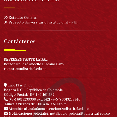
acc
Estatuto General
Proyecto Universitario Institucional - PUI
Contáctenos
REPRESENTANTE LEGAL:
Rector Dr. José Andelfo Lizcano Caro
rectoria@udistrital.edu.co
Calle 13 # 31 -75
Bogotá D.C. - República de Colombia
Código Postal:
111611 - 111611537
(+57) 6013239300
ext: 1421 - (+57) 6013238340
Lunes a viernes de 8:00 a.m. a 5:00 p.m.
Atención al ciudadano:
atencion@udistrital.edu.co
Notificaciones judiciales:
notificacionjudicial@udistrital.edu.co