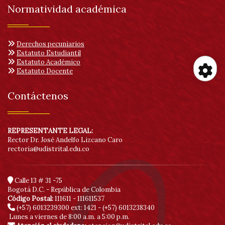
Normatividad académica
Derechos pecuniarios
Estatuto Estudiantil
Estatuto Académico
Estatuto Docente
He
Contáctenos
de
REPRESENTANTE LEGAL:
acc
Rector Dr. José Andelfo Lizcano Caro
rectoria@udistrital.edu.co
Calle 13 # 31 -75
Bogotá D.C. - República de Colombia
Código Postal:
111611 - 111611537
(+57) 6013239300
ext: 1421 - (+57) 6013238340
Lunes a viernes de 8:00 a.m. a 5:00 p.m.