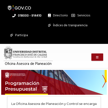
Pasar
al
contenido
principal
Directorio
Servicios
Linea
018000 - 914410
nacional
Institucional
Índices de transparencia
Mostrar
Participa
registros
Buscar:
Menú m
Servicios
Oficina Asesora de Planeación
Ningún dato
disponible en
esta tabla
Mostrando
registros
del
0
La Oficina Asesora de Planeación y Control se encarga
al