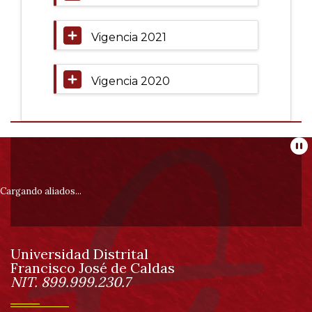
Vigencia 2021
Vigencia 2020
Información
Pa
pie
Cargando aliados...
de
Universidad Distrital
página
Francisco José de Caldas
Información
NIT. 899.999.230.7