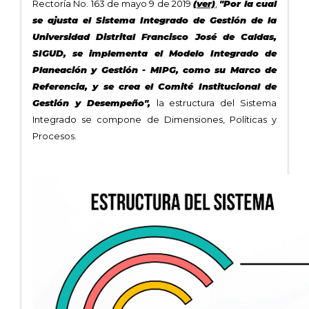
0
Rectoría No. 163 de mayo 9 de 2019
(ver)
,
"Por la cual
de
se ajusta el Sistema Integrado de Gestión de la
un
Universidad Distrital Francisco José de Caldas,
total
de
SIGUD, se implementa el Modelo Integrado de
0
Planeación y Gestión - MIPG, como su Marco de
registros
Referencia, y se crea el Comité Institucional de
Anterior
Gestión y Desempeño",
la estructura del Sistema
Integrado se compone de Dimensiones, Políticas y
Siguiente
Procesos.